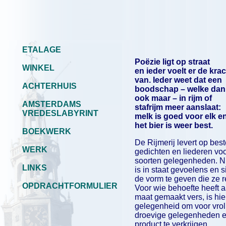
ETALAGE
Poëzie ligt op straat
WINKEL
en ieder voelt er de kra
van. Ieder weet dat een
ACHTERHUIS
boodschap – welke dan
ook maar – in rijm of
AMSTERDAMS
stafrijm meer aanslaat:
VREDESLABYRINT
melk is goed voor elk e
het bier is weer best.
BOEKWERK
De Rijmerij levert op best
WERK
gedichten en liederen voo
soorten gelegenheden. Ni
LINKS
is in staat gevoelens en s
de vorm te geven die ze r
OPDRACHTFORMULIER
Voor wie behoefte heeft 
maat gemaakt vers, is hie
gelegenheid om voor vrol
droevige gelegenheden e
product te verkrijgen.